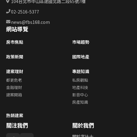
104台北市中山區建國北路二段65號7樓
02-2516-5377
news@fbs168.com
網站導覽
房市焦點
市場趨勢
政策新聞
國際地產
建案理財
專題知識
都更危老
私房觀點
金融理財
地產科技
建案開箱
影音中心
房產知識
熱銷建案
關注我們
關於我們
關於富比士