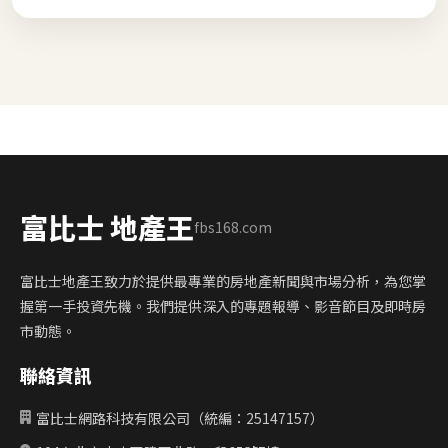
富比士 地產王
fbs168.com
富比士地產王致力於提供最專業的房地產新聞與市場分析，為您掌
握第一手投資先機。我們提供深入的專題報導、影音節目及即時房
市動態。
聯絡資訊
富比士網路科技有限公司（統編：25147157）