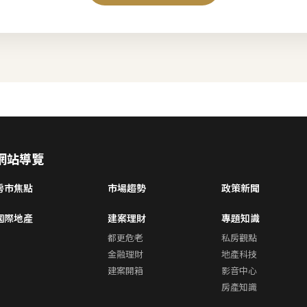
網站導覽
房市焦點
市場趨勢
政策新聞
國際地產
建案理財
專題知識
都更危老
私房觀點
金融理財
地產科技
建案開箱
影音中心
房產知識