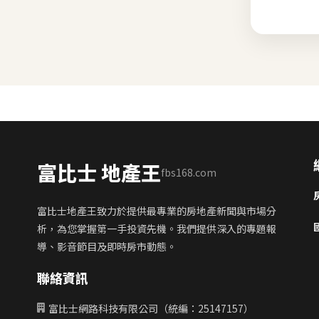
富比士 地產王
fbs168.com
富比士地產王致力於提供最專業的房地產新聞與市場分
析，為您掌握第一手投資先機。我們提供深入的專題報
導、影音節目及即時房市動態。
聯絡資訊
富比士網路科技有限公司（統編：25147157）