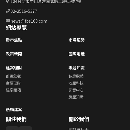
104台北市中山區建國北路二段65號7樓
02-2516-5377
news@fbs168.com
網站導覽
房市焦點
市場趨勢
政策新聞
國際地產
建案理財
專題知識
都更危老
私房觀點
金融理財
地產科技
建案開箱
影音中心
房產知識
熱銷建案
關注我們
關於我們
關於富比士