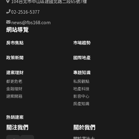
104台北市中山區建國北路二段65號7樓
02-2516-5377
news@fbs168.com
網站導覽
房市焦點
市場趨勢
政策新聞
國際地產
建案理財
專題知識
都更危老
私房觀點
金融理財
地產科技
建案開箱
影音中心
房產知識
熱銷建案
關注我們
關於我們
關於富比士