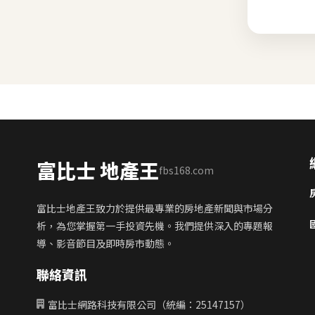
富比士 地產王
fbs168.com
富比士地產王致力於提供最專業的房地產新聞與市場分
析，為您掌握第一手投資先機。我們提供深入的專題報
導、影音節目及即時房市動態。
聯絡資訊
富比士網路科技有限公司（統編：25147157）