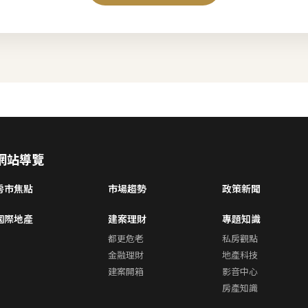
網站導覽
房市焦點
市場趨勢
政策新聞
國際地產
建案理財
專題知識
都更危老
私房觀點
金融理財
地產科技
建案開箱
影音中心
房產知識