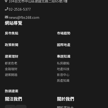
104台北市中山區建國北路二段65號7樓
02-2516-5377
news@fbs168.com
網站導覽
房市焦點
市場趨勢
政策新聞
國際地產
建案理財
專題知識
都更危老
私房觀點
金融理財
地產科技
建案開箱
影音中心
房產知識
熱銷建案
關注我們
關於我們
關於富比士