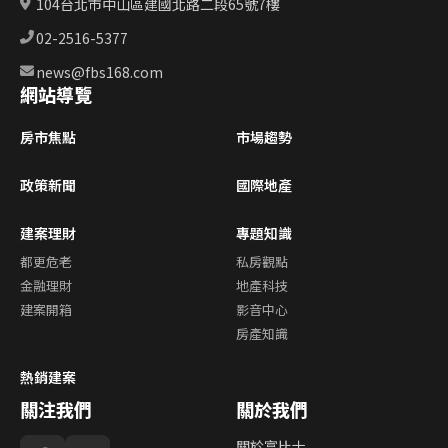
104台北市中山區建國北路二段65號7樓
02-2516-5377
news@fbs168.com
網站導覽
房市焦點
市場趨勢
政策新聞
國際地產
建案理財
專題知識
都更危老
私房觀點
金融理財
地產科技
建案開箱
影音中心
房產知識
熱銷建案
關注我們
關於我們
關於富比士