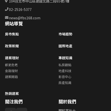
104台北市中山區建國北路二段65號7樓
02-2516-5377
news@fbs168.com
網站導覽
房市焦點
市場趨勢
政策新聞
國際地產
建案理財
專題知識
都更危老
私房觀點
金融理財
地產科技
建案開箱
影音中心
房產知識
熱銷建案
關注我們
關於我們
關於富比士