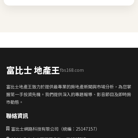
富比士 地產王
fbs168.com
富比士地產王致力於提供最專業的房地產新聞與市場分析，為您掌
握第一手投資先機。我們提供深入的專題報導、影音節目及即時房
市動態。
聯絡資訊
富比士網路科技有限公司（統編：25147157）