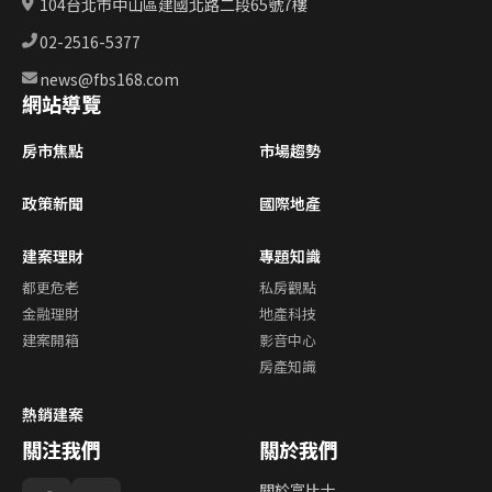
104台北市中山區建國北路二段65號7樓
02-2516-5377
news@fbs168.com
網站導覽
房市焦點
市場趨勢
政策新聞
國際地產
建案理財
專題知識
都更危老
私房觀點
金融理財
地產科技
建案開箱
影音中心
房產知識
熱銷建案
關注我們
關於我們
關於富比士