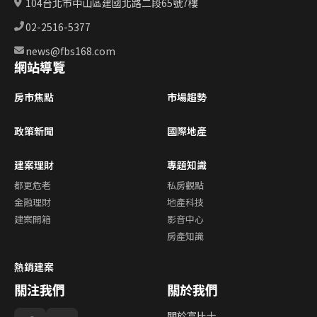
104台北市中山區建國北路二段65號7樓
02-2516-5377
news@fbs168.com
網站導覽
房市焦點
市場趨勢
政策新聞
國際地產
建案理財
專題知識
都更危老
私房觀點
金融理財
地產科技
建案開箱
影音中心
房產知識
熱銷建案
關注我們
關於我們
關於富比士