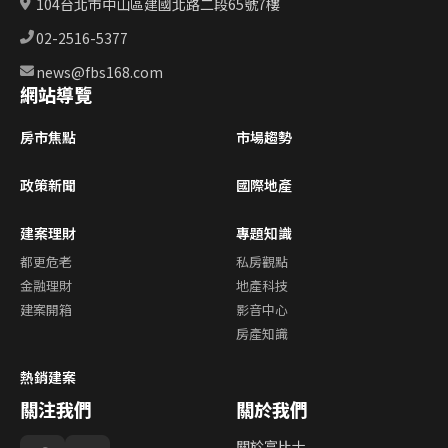
104台北市中山區建國北路二段65號7樓
02-2516-5377
news@fbs168.com
網站導覽
房市焦點
市場趨勢
政策新聞
國際地產
建案理財
專題知識
都更危老
私房觀點
金融理財
地產科技
建案開箱
影音中心
房產知識
熱銷建案
關注我們
關於我們
關於富比士