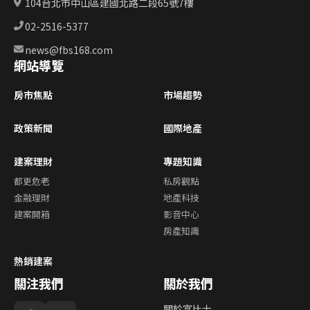
104台北市中山區建國北路二段65號7樓
02-2516-5377
news@fbs168.com
網站導覽
房市焦點
市場趨勢
政策新聞
國際地產
建案理財
專題知識
都更危老
私房觀點
金融理財
地產科技
建案開箱
影音中心
房產知識
熱銷建案
關注我們
關於我們
關於富比士