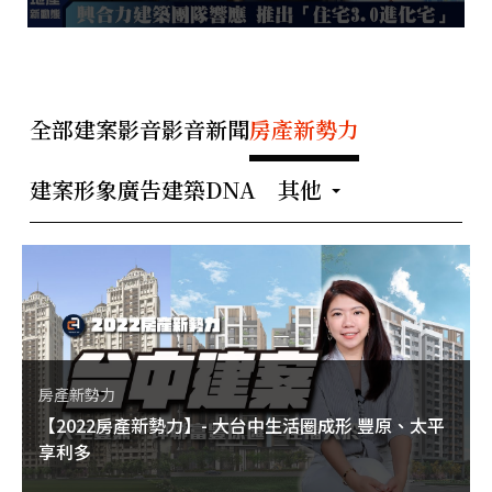
全部
建案影音
影音新聞
房產新勢力
建案形象廣告
建築DNA
其他
房產新勢力
【2022房產新勢力】- 大台中生活圈成形 豐原、太平
享利多