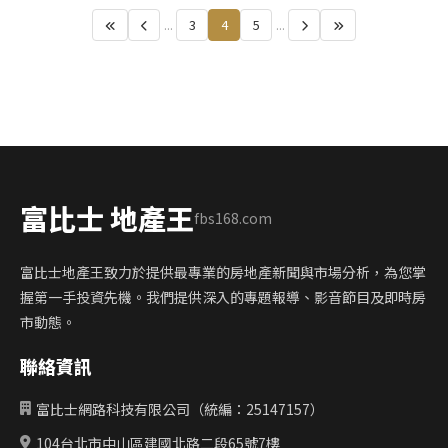
...
3
4
5
...
富比士 地產王
fbs168.com
富比士地產王致力於提供最專業的房地產新聞與市場分析，為您掌
握第一手投資先機。我們提供深入的專題報導、影音節目及即時房
市動態。
聯絡資訊
富比士網路科技有限公司（統編：25147157）
104台北市中山區建國北路二段65號7樓