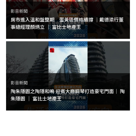
影音新聞
房市進入溫和盤整期 蛋黃區價格續撐 ｜戴德梁行董
事總經理顏炳立 ｜ 富比士地產王
影音新聞
陶朱隱園之陶隱和鳴 迎賓大廳鋼琴打造豪宅門面｜ 陶
朱隱園 ｜ 富比士地產王