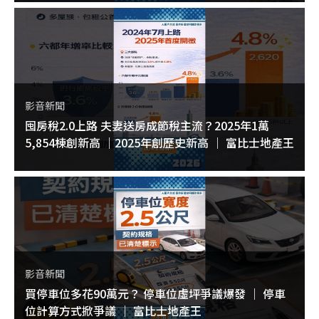
影音新聞
囤房稅2.0上路 夫妻送房成節稅主流？2025年1萬
5,854棟創新高 ｜2025年創歷史新高 ｜ 富比士地產王
影音新聞
買停車位多花90萬元？ 停車位虛坪爭議爆發 ｜ 停車
位計算方式掀爭議 ｜ 富比士地產王