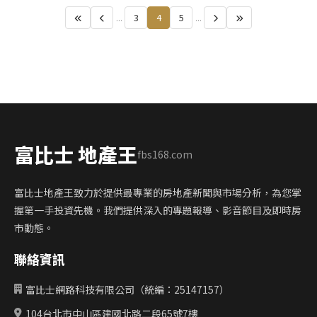
...
3
4
5
...
富比士 地產王
fbs168.com
富比士地產王致力於提供最專業的房地產新聞與市場分析，為您掌
握第一手投資先機。我們提供深入的專題報導、影音節目及即時房
市動態。
聯絡資訊
富比士網路科技有限公司（統編：25147157）
104台北市中山區建國北路二段65號7樓