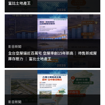
富比士地產王
影音新聞
全台空屋逼近百萬宅 空屋率創15年新高｜ 待售新成屋
庫存壓力 ｜ 富比士地產王
影音新聞