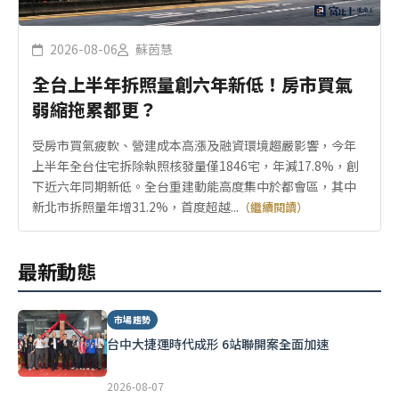
2026-08-06
蘇茵慧
全台上半年拆照量創六年新低！房市買氣
弱縮拖累都更？
受房市買氣疲軟、營建成本高漲及融資環境趨嚴影響，今年
上半年全台住宅拆除執照核發量僅1846宅，年減17.8%，創
下近六年同期新低。全台重建動能高度集中於都會區，其中
新北市拆照量年增31.2%，首度超越...
（繼續閱讀）
最新動態
市場趨勢
台中大捷運時代成形 6站聯開案全面加速
2026-08-07