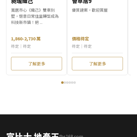
昶瓏織己
薈萃居9
逸
寬居市心《織己》雙車別
優質建案，歡迎賞屋
「
墅，愜意日常佳里轉型成為
一
科技新市鎮！把 ...
孝親
1,860-2,730 萬
價格待定
1
待定｜待定
待定｜待定
待
了解更多
了解更多
富比士 地產王
fbs168.com