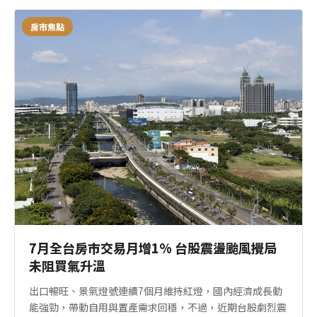
房市焦點
7月全台房市交易月增1% 台股震盪颱風攪局
未阻買氣升溫
出口暢旺、景氣燈號連續7個月維持紅燈，國內經濟成長動
能強勁，帶動自用與置產需求回穩，不過，近期台股劇烈震