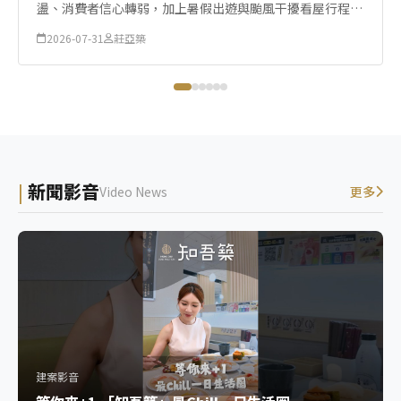
盪、消費者信心轉弱，加上暑假出遊與颱風干擾看屋行程等
因素影響，7月全台房市交易量僅呈現微幅增長。
2026-07-31
莊亞築
新聞影音
Video News
更多
建案影音