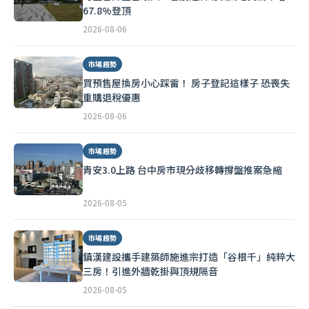
67.8%登頂
2026-08-06
市場趨勢
買預售屋換房小心踩雷！ 房子登記這樣子 恐喪失
重購退稅優惠
2026-08-06
市場趨勢
青安3.0上路 台中房市現分歧移轉撐盤推案急縮
2026-08-05
市場趨勢
鎮漢建設攜手建築師施進宗打造「谷根千」純粹大
三房！引進外牆乾掛與頂規隔音
2026-08-05