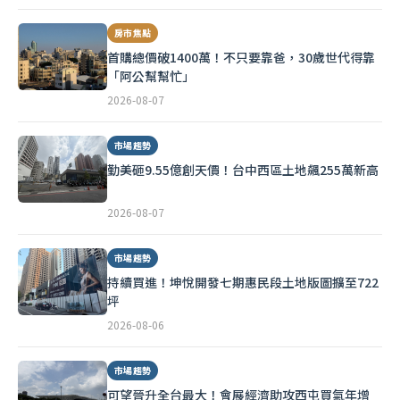
房市焦點
首購總價破1400萬！不只要靠爸，30歲世代得靠
「阿公幫幫忙」
2026-08-07
市場趨勢
勤美砸9.55億創天價！台中西區土地飆255萬新高
2026-08-07
市場趨勢
持續買進！坤悅開發七期惠民段土地版圖擴至722
坪
2026-08-06
市場趨勢
可望晉升全台最大！會展經濟助攻西屯買氣年增