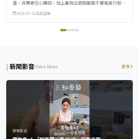
盪、消費者信心轉弱，加上暑假出遊與颱風干擾看屋行程等
因素影響，7月全台房市交易量僅呈現微幅增長。
2026-07-31
莊亞築
新聞影音
Video News
更多
建案影音