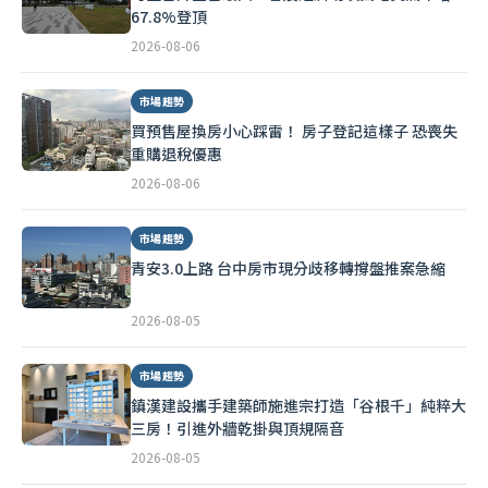
67.8%登頂
2026-08-06
市場趨勢
買預售屋換房小心踩雷！ 房子登記這樣子 恐喪失
重購退稅優惠
2026-08-06
市場趨勢
青安3.0上路 台中房市現分歧移轉撐盤推案急縮
2026-08-05
市場趨勢
鎮漢建設攜手建築師施進宗打造「谷根千」純粹大
三房！引進外牆乾掛與頂規隔音
2026-08-05