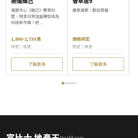
昶瓏織己
薈萃居9
逸
寬居市心《織己》雙車別
優質建案，歡迎賞屋
「
墅，愜意日常佳里轉型成為
一
科技新市鎮！把 ...
孝親
1,860-2,730 萬
價格待定
1
待定｜待定
待定｜待定
待
了解更多
了解更多
富比士 地產王
fbs168.com