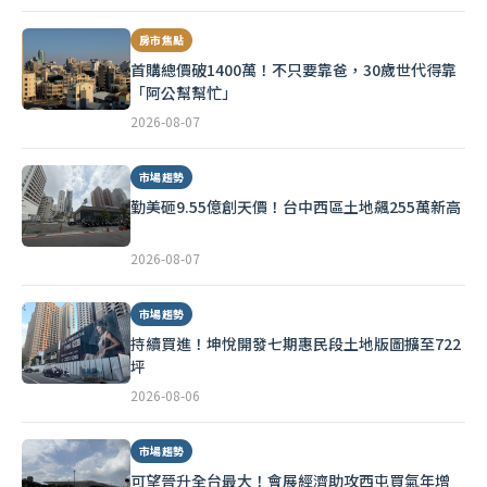
房市焦點
首購總價破1400萬！不只要靠爸，30歲世代得靠
「阿公幫幫忙」
2026-08-07
市場趨勢
勤美砸9.55億創天價！台中西區土地飆255萬新高
2026-08-07
市場趨勢
持續買進！坤悅開發七期惠民段土地版圖擴至722
坪
2026-08-06
市場趨勢
可望晉升全台最大！會展經濟助攻西屯買氣年增