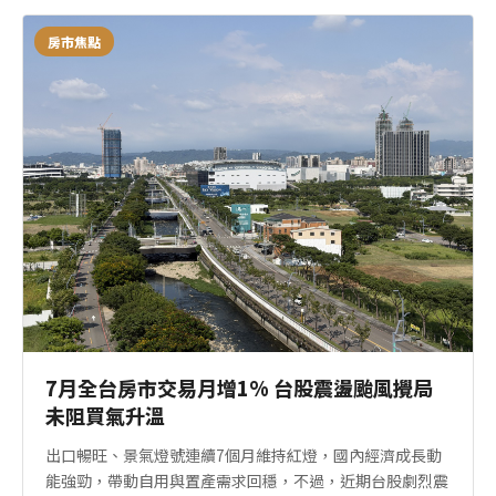
房市焦點
7月全台房市交易月增1% 台股震盪颱風攪局
未阻買氣升溫
出口暢旺、景氣燈號連續7個月維持紅燈，國內經濟成長動
能強勁，帶動自用與置產需求回穩，不過，近期台股劇烈震