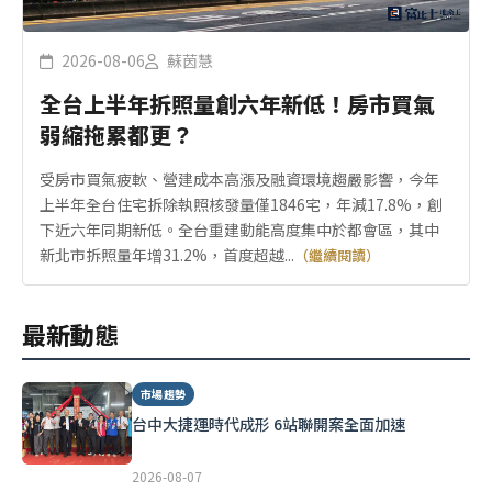
2026-08-06
蘇茵慧
全台上半年拆照量創六年新低！房市買氣
弱縮拖累都更？
受房市買氣疲軟、營建成本高漲及融資環境趨嚴影響，今年
上半年全台住宅拆除執照核發量僅1846宅，年減17.8%，創
下近六年同期新低。全台重建動能高度集中於都會區，其中
新北市拆照量年增31.2%，首度超越...
（繼續閱讀）
最新動態
市場趨勢
台中大捷運時代成形 6站聯開案全面加速
2026-08-07