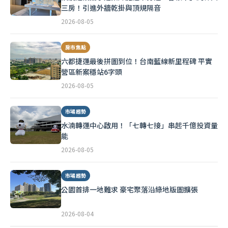
三房！引進外牆乾掛與頂規隔音
2026-08-05
房市焦點
六都捷運最後拼圖到位！台南藍線新里程碑 平實
營區新案穩站6字頭
2026-08-05
市場趨勢
水湳轉運中心啟用！「七轉七接」串起千億投資量
能
2026-08-05
市場趨勢
公園首排一地難求 豪宅聚落沿綠地版圖擴張
2026-08-04