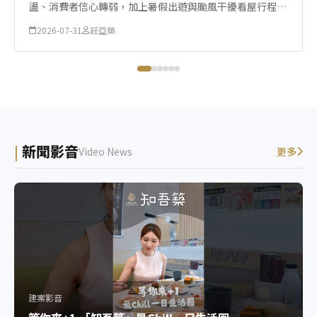
盪、消費者信心轉弱，加上暑假出遊與颱風干擾看屋行程等
因素影響，7月全台房市交易量僅呈現微幅增長。
2026-07-31
莊亞築
新聞影音
Video News
更多
建案影音