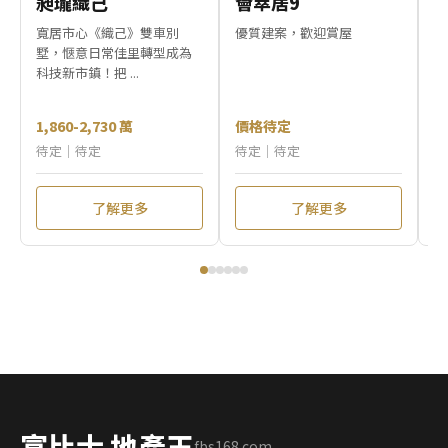
昶瓏織己
薈萃居9
逸
寬居市心《織己》雙車別
優質建案，歡迎賞屋
「
墅，愜意日常佳里轉型成為
一
科技新市鎮！把 ...
孝親
1,860-2,730 萬
價格待定
1
待定｜待定
待定｜待定
待
了解更多
了解更多
富比士 地產王
fbs168.com