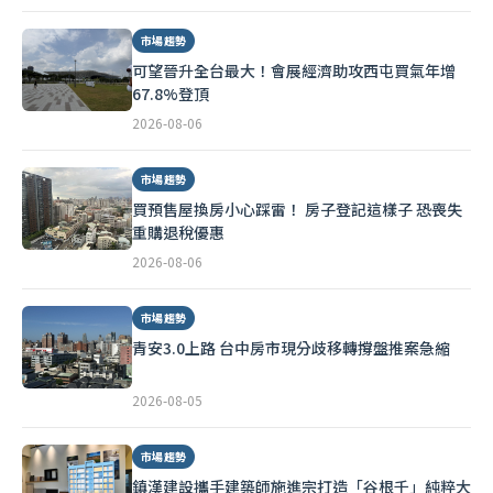
市場趨勢
可望晉升全台最大！會展經濟助攻西屯買氣年增
67.8%登頂
2026-08-06
市場趨勢
買預售屋換房小心踩雷！ 房子登記這樣子 恐喪失
重購退稅優惠
2026-08-06
市場趨勢
青安3.0上路 台中房市現分歧移轉撐盤推案急縮
2026-08-05
市場趨勢
鎮漢建設攜手建築師施進宗打造「谷根千」純粹大