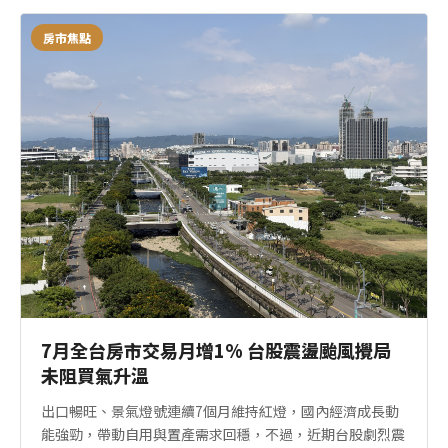
房市焦點
7月全台房市交易月增1% 台股震盪颱風攪局
未阻買氣升溫
出口暢旺、景氣燈號連續7個月維持紅燈，國內經濟成長動
能強勁，帶動自用與置產需求回穩，不過，近期台股劇烈震