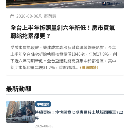
2026-08-06
蘇茵慧
全台上半年拆照量創六年新低！房市買氣
弱縮拖累都更？
受房市買氣疲軟、營建成本高漲及融資環境趨嚴影響，今年
上半年全台住宅拆除執照核發量僅1846宅，年減17.8%，創
下近六年同期新低。全台重建動能高度集中於都會區，其中
新北市拆照量年增31.2%，首度超越...
（繼續閱讀）
最新動態
市場趨勢
持續買進！坤悅開發七期惠民段土地版圖擴至722
坪
2026-08-06